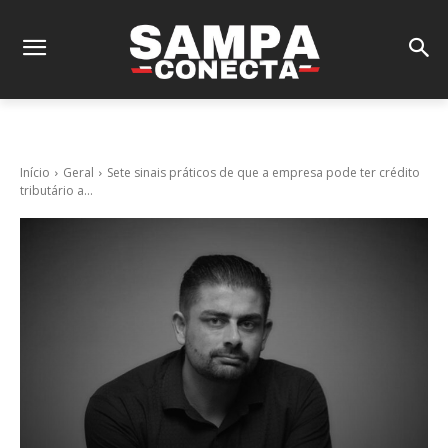
Início
Geral
Sete sinais práticos de que a empresa pode ter crédito
tributário a...