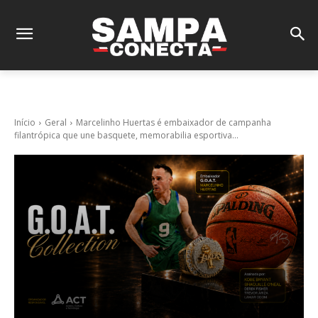
Início
Geral
Marcelinho Huertas é embaixador de campanha
filantrópica que une basquete, memorabilia esportiva...