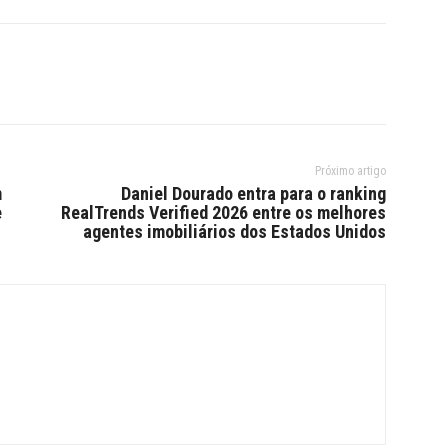
Próximo artigo
m
Daniel Dourado entra para o ranking
e
RealTrends Verified 2026 entre os melhores
agentes imobiliários dos Estados Unidos