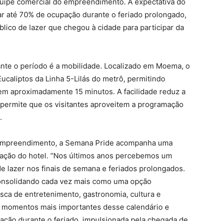
uipe comercial do empreendimento. A expectativa do
r até 70% de ocupação durante o feriado prolongado,
lico de lazer que chegou à cidade para participar da
rante o período é a mobilidade. Localizado em Moema, o
caliptos da Linha 5-Lilás do metrô, permitindo
 em aproximadamente 15 minutos. A facilidade reduz a
permite que os visitantes aproveitem a programação
.
o empreendimento, a Semana Pride acompanha uma
pação do hotel. “Nos últimos anos percebemos um
e lazer nos finais de semana e feriados prolongados.
onsolidando cada vez mais como uma opção
usca de entretenimento, gastronomia, cultura e
 momentos mais importantes desse calendário e
pação durante o feriado, impulsionada pela chegada de