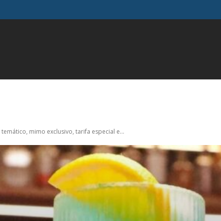
FAMOSOS
GERAL
INFLUENCIADORES
MODA
M
emático, mimo exclusivo, tarifa especial e...