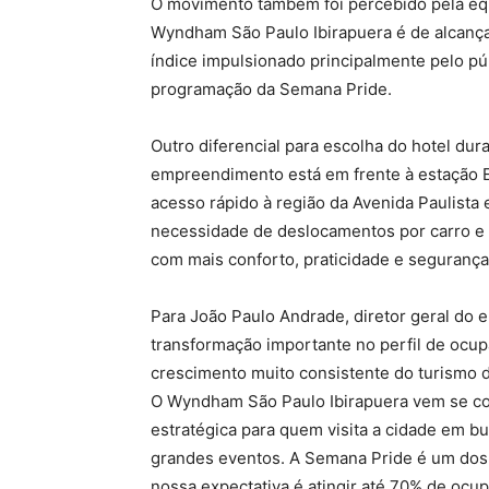
O movimento também foi percebido pela eq
Wyndham São Paulo Ibirapuera é de alcança
índice impulsionado principalmente pelo púb
programação da Semana Pride.
Outro diferencial para escolha do hotel du
empreendimento está em frente à estação Eu
acesso rápido à região da Avenida Paulista
necessidade de deslocamentos por carro e 
com mais conforto, praticidade e segurança
Para João Paulo Andrade, diretor geral d
transformação importante no perfil de ocu
crescimento muito consistente do turismo d
O Wyndham São Paulo Ibirapuera vem se c
estratégica para quem visita a cidade em b
grandes eventos. A Semana Pride é um dos
nossa expectativa é atingir até 70% de ocu