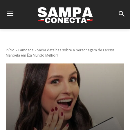
Início
Famosos
Saiba detalhes sobre a personagem de Larissa
Manoela em Êta Mundo Melhor!