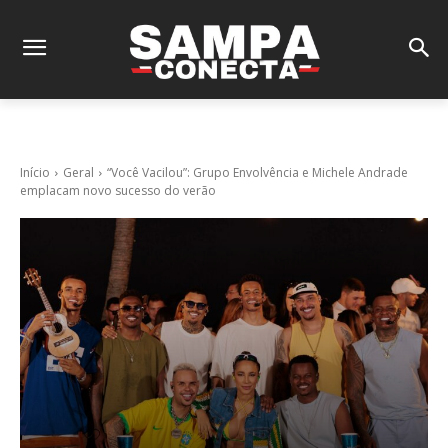
Início
Geral
“Você Vacilou”: Grupo Envolvência e Michele Andrade
emplacam novo sucesso do verão