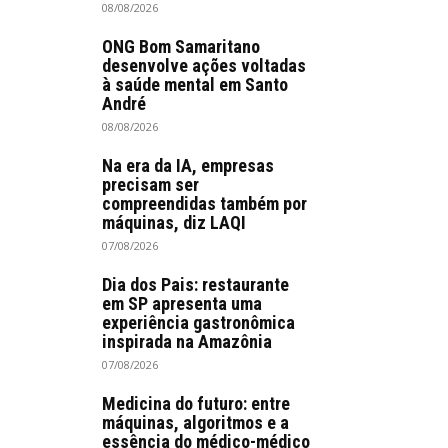
08/08/2026
ONG Bom Samaritano
desenvolve ações voltadas
à saúde mental em Santo
André
08/08/2026
Na era da IA, empresas
precisam ser
compreendidas também por
máquinas, diz LAQI
07/08/2026
Dia dos Pais: restaurante
em SP apresenta uma
experiência gastronômica
inspirada na Amazônia
07/08/2026
Medicina do futuro: entre
máquinas, algoritmos e a
essência do médico-médico