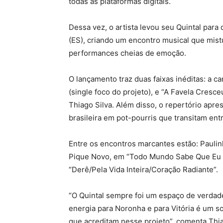
todas as plataformas digitais.
Dessa vez, o artista levou seu Quintal para
(ES), criando um encontro musical que mist
performances cheias de emoção.
O lançamento traz duas faixas inéditas: a c
(single foco do projeto), e “A Favela Cres
Thiago Silva. Além disso, o repertório apre
brasileira em pot-pourris que transitam ent
Entre os encontros marcantes estão: Pauli
Pique Novo, em “Todo Mundo Sabe Que Eu 
“Derê/Pela Vida Inteira/Coração Radiante”.
“O Quintal sempre foi um espaço de verdade
energia para Noronha e para Vitória é um s
que acreditam nesse projeto”, comenta Thi