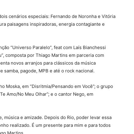
 dois cenários especiais: Fernando de Noronha e Vitória
ura paisagens inspiradoras, energia contagiante e
anção “Universo Paralelo”, feat com Laís Bianchessi
ceu”, composta por Thiago Martins em parceria com
senta novos arranjos para clássicos da música
re samba, pagode, MPB e até o rock nacional.
nho Moska, em “Disritmia/Pensando em Você”; o grupo
Te Amo/No Meu Olhar”; e o cantor Nego, em
, música e amizade. Depois do Rio, poder levar essa
onho realizado. É um presente para mim e para todos
ago Martins.