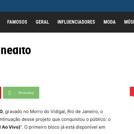
ça Quintal do TG – De
FAMOSOS
GERAL
INFLUENCIADORES
MODA
MÚS
com participações
inédito
e Noronha a Vitória com...
WhatsApp
TG
, gravado no Morro do Vidigal, Rio de Janeiro, o
ontinuação desse projeto que conquistou o público: o
1 Ao Vivo)
”. O primeiro bloco já está disponível em