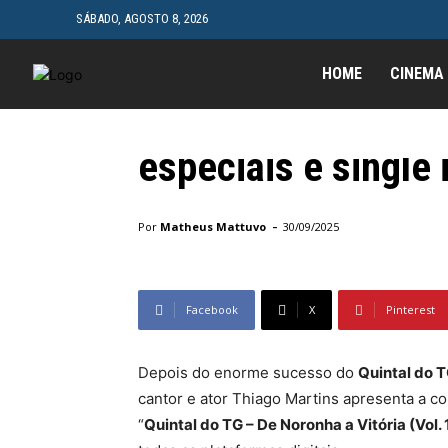
SÁBADO, AGOSTO 8, 2026
Geral
Thiago Martins lan
HOME
CINEMA
Noronha a Vitória 
especiais e single 
Início
Geral
Thiago Martins lança Quintal do TG – D
-
Por
Matheus Mattuvo
30/09/2025
Facebook
X
Pinterest
Depois do enorme sucesso do
Quintal do 
cantor e ator Thiago Martins apresenta a c
“
Quintal do TG – De Noronha a Vitória (Vol. 