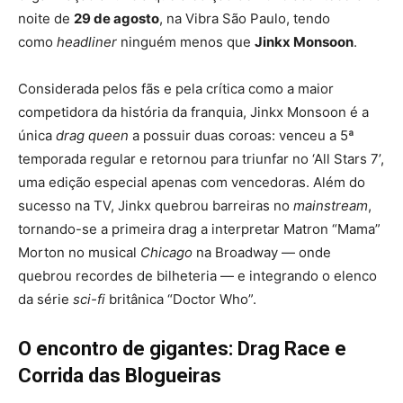
noite de
29 de agosto
, na Vibra São Paulo, tendo
como
headliner
ninguém menos que
Jinkx Monsoon
.
Considerada pelos fãs e pela crítica como a maior
competidora da história da franquia, Jinkx Monsoon é a
única
drag queen
a possuir duas coroas: venceu a 5ª
temporada regular e retornou para triunfar no ‘All Stars 7’,
uma edição especial apenas com vencedoras. Além do
sucesso na TV, Jinkx quebrou barreiras no
mainstream
,
tornando-se a primeira drag a interpretar Matron “Mama”
Morton no musical
Chicago
na Broadway — onde
quebrou recordes de bilheteria — e integrando o elenco
da série
sci-fi
britânica “Doctor Who”.
O encontro de gigantes: Drag Race e
Corrida das Blogueiras