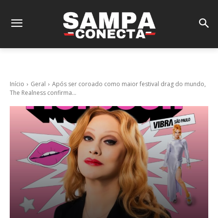
Início
Geral
Após ser coroado como maior festival drag do mundo,
The Realness confirma...