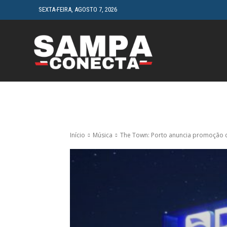
SEXTA-FEIRA, AGOSTO 7, 2026
HOME
CINEMA
Início
Música
The Town: Porto anuncia promoção co