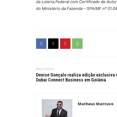
da Loteria Federal com Certificado de Auto
do Ministério da Fazenda – SPA/MF nº 01.
Artigo anterior
Denise Gonçalo realiza edição exclusiva 
Dubai Connect Business em Goiânia
Matheus Mattuvo