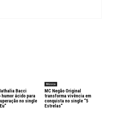
Música
athalia Bacci
MC Negão Original
o humor ácido para
transforma vivência em
superação no single
conquista no single “5
 Eu”
Estrelas”