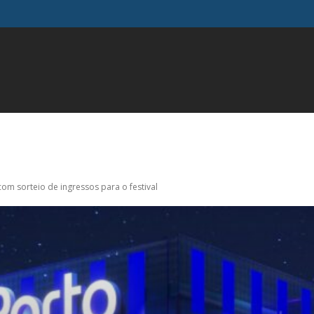
FAMOSOS
GERAL
INFLUENCIADORES
MODA
M
m sorteio de ingressos para o festival