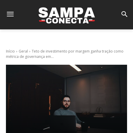
Início
Geral
Teto de investimento por margem ganha tração como
métrica de governança em...