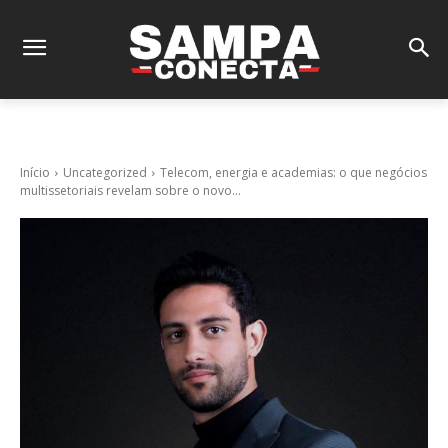
Início
Uncategorized
Telecom, energia e academias: o que negócios
multissetoriais revelam sobre o novo...