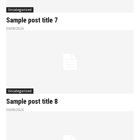
Uncategorized
Sample post title 7
06/08/2026
Uncategorized
Sample post title 8
06/08/2026