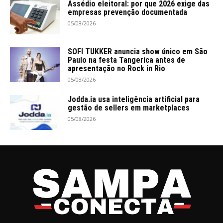
Assédio eleitoral: por que 2026 exige das
empresas prevenção documentada
05/08/2026
SOFI TUKKER anuncia show único em São
Paulo na festa Tangerica antes de
apresentação no Rock in Rio
05/08/2026
Jodda.ia usa inteligência artificial para
gestão de sellers em marketplaces
05/08/2026