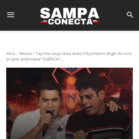
Início
Música
Tayrone lança nesta sexta (16) primeiro single do novo
projeto audiovisual “ESSÊNCIA”,...