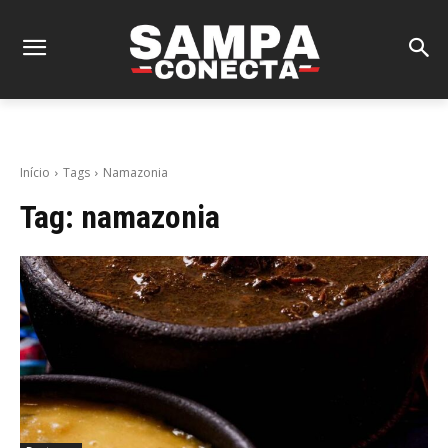
Início
Tags
Namazonia
Tag:
namazonia