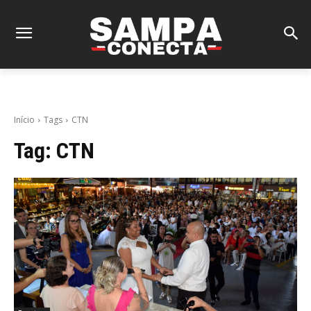
Início
Tags
CTN
Tag:
CTN