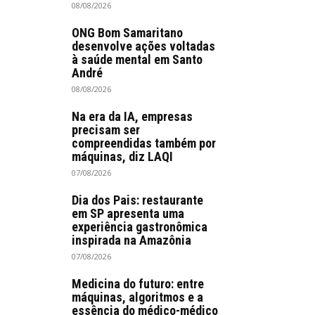
08/08/2026
ONG Bom Samaritano
desenvolve ações voltadas
à saúde mental em Santo
André
08/08/2026
Na era da IA, empresas
precisam ser
compreendidas também por
máquinas, diz LAQI
07/08/2026
Dia dos Pais: restaurante
em SP apresenta uma
experiência gastronômica
inspirada na Amazônia
07/08/2026
Medicina do futuro: entre
máquinas, algoritmos e a
essência do médico-médico