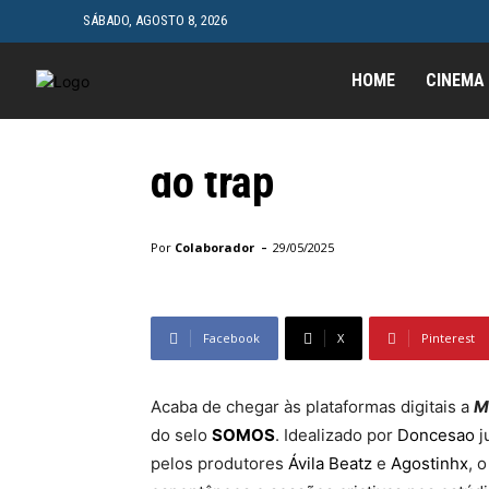
SÁBADO, AGOSTO 8, 2026
Música
SOMOS apresenta 
HOME
CINEMA
um projeto colabor
do trap
Início
Música
SOMOS apresenta MINI MIXTAPE Vol.1,
-
Por
Colaborador
29/05/2025
Facebook
X
Pinterest
Acaba de chegar às plataformas digitais a
M
do selo
SOMOS
. Idealizado por
Doncesao
j
pelos produtores
Ávila Beatz
e
Agostinhx
, 