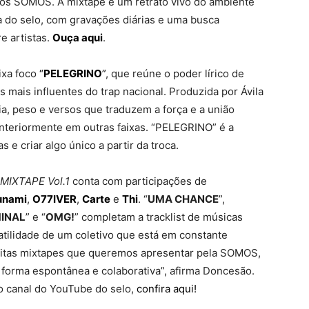
ios SOMOS. A mixtape é um retrato vivo do ambiente
a do selo, com gravações diárias e uma busca
e artistas.
Ouça aqui
.
ixa foco
“
PELEGRINO
”
, que reúne o poder lírico de
s mais influentes do trap nacional. Produzida por Ávila
a, peso e versos que traduzem a força e a união
anteriormente em outras faixas. “PELEGRINO” é a
 e criar algo único a partir da troca.
 MIXTAPE Vol.1
conta com participações de
unami
,
O77IVER
,
Carte
e
Thi
. “
UMA CHANCE
”,
MINAL
” e “
OMG!
” completam a tracklist de músicas
satilidade de um coletivo que está em constante
uitas mixtapes que queremos apresentar pela SOMOS,
forma espontânea e colaborativa”, afirma Doncesão.
o canal do YouTube do selo,
confira aqui!