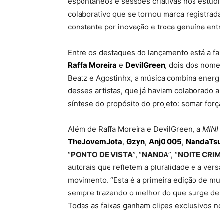
espontâneos e sessões criativas nos estúd
colaborativo que se tornou marca registrad
constante por inovação e troca genuína entr
Entre os destaques do lançamento está a fa
Raffa Moreira
e
DevilGreen
, dois dos nome
Beatz e Agostinhx, a música combina energi
desses artistas, que já haviam colaborado 
síntese do propósito do projeto: somar forças
Além de Raffa Moreira e DevilGreen, a
MINI
TheJovemJota
,
Gzyn
,
Anj0 005
,
NandaTs
“
PONTO DE VISTA
”, “
NANDA
”, “
NOITE CRI
autorais que refletem a pluralidade e a ver
movimento. “Esta é a primeira edição de m
sempre trazendo o melhor do que surge de 
Todas as faixas ganham clipes exclusivos n