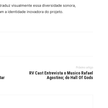
 traduz visualmente essa diversidade sonora,
m a identidade inovadora do projeto.
Próximo artigo
RV Cast Entrevista o Musico Rafael
tar
Agostino; do Hall Of Gods