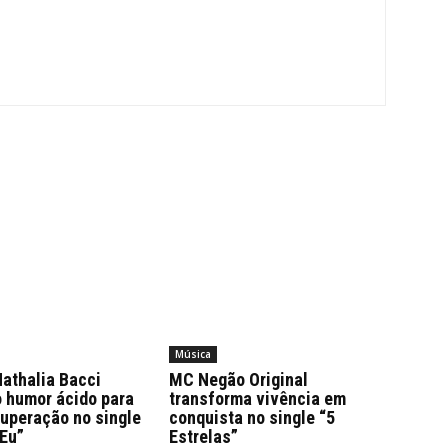
Música
athalia Bacci
MC Negão Original
o humor ácido para
transforma vivência em
superação no single
conquista no single “5
 Eu”
Estrelas”