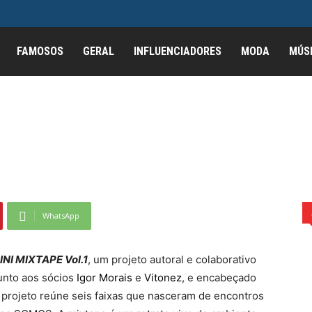
MINI MIXTAPE Vol.1,
FAMOSOS
GERAL
INFLUENCIADORES
MODA
MÚS
ativo que une gerações
 um projeto colaborativo que une gerações do...
WhatsApp
INI MIXTAPE Vol.1
, um projeto autoral e colaborativo
unto aos sócios
Igor Morais
e
Vitonez
, e encabeçado
o projeto reúne seis faixas que nasceram de encontros