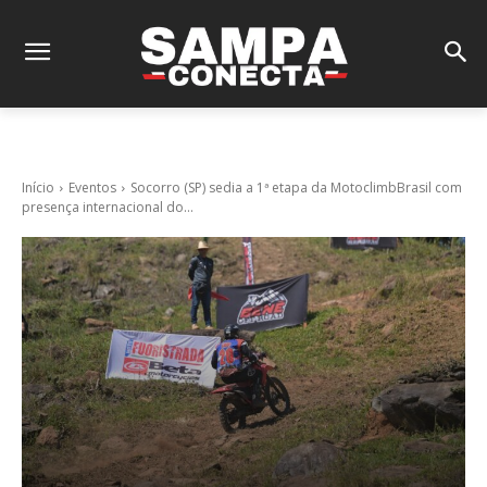
Início
Eventos
Socorro (SP) sedia a 1ª etapa da MotoclimbBrasil com
presença internacional do...