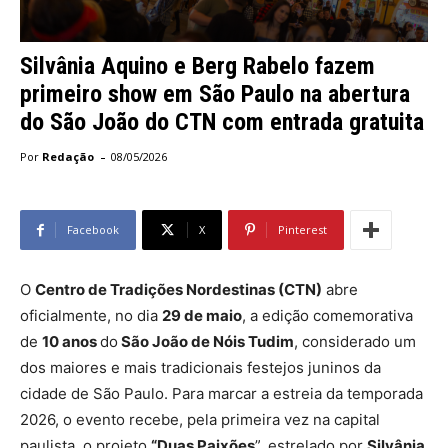
Silvânia Aquino e Berg Rabelo fazem
primeiro show em São Paulo na abertura
do São João do CTN com entrada gratuita
-
Por
Redação
08/05/2026
Facebook
X
Pinterest
O
Centro de Tradições Nordestinas (CTN)
abre
oficialmente, no dia
29 de maio
, a edição comemorativa
de
10 anos
do
São João de Nóis Tudim
, considerado um
dos maiores e mais tradicionais festejos juninos da
cidade de São Paulo. Para marcar a estreia da temporada
2026, o evento recebe, pela primeira vez na capital
paulista, o projeto
“Duas Paixões
”, estrelado por
Silvânia