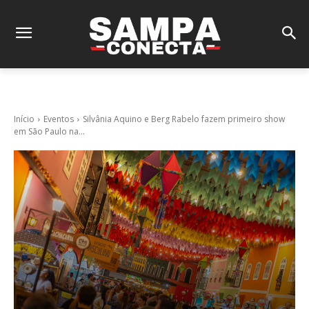
Início
Eventos
Silvânia Aquino e Berg Rabelo fazem primeiro show
em São Paulo na...