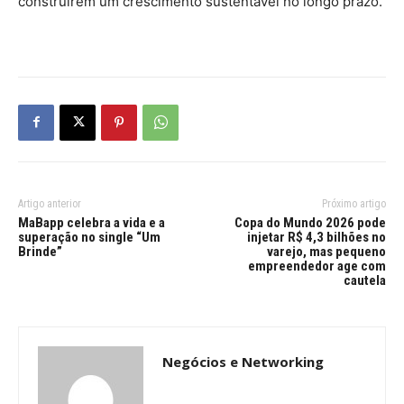
construírem um crescimento sustentável no longo prazo.
Artigo anterior
Próximo artigo
MaBapp celebra a vida e a
Copa do Mundo 2026 pode
superação no single “Um
injetar R$ 4,3 bilhões no
Brinde”
varejo, mas pequeno
empreendedor age com
cautela
Negócios e Networking