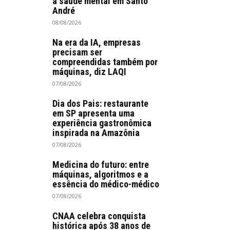
à saúde mental em Santo
André
08/08/2026
Na era da IA, empresas
precisam ser
compreendidas também por
máquinas, diz LAQI
07/08/2026
Dia dos Pais: restaurante
em SP apresenta uma
experiência gastronômica
inspirada na Amazônia
07/08/2026
Medicina do futuro: entre
máquinas, algoritmos e a
essência do médico-médico
07/08/2026
CNAA celebra conquista
histórica após 38 anos de