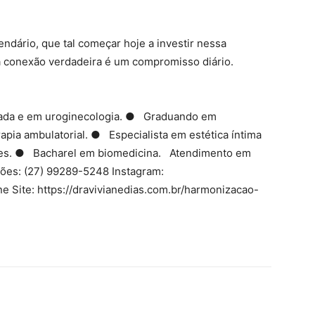
ndário, que tal começar hoje a investir nessa
a conexão verdadeira é um compromisso diário.
çada e em uroginecologia. ● Graduando em
rapia ambulatorial. ● Especialista em estética íntima
ortes. ● Bacharel em biomedicina. Atendimento em
ções: (27) 99289-5248 Instagram:
ne Site: https://dravivianedias.com.br/harmonizacao-