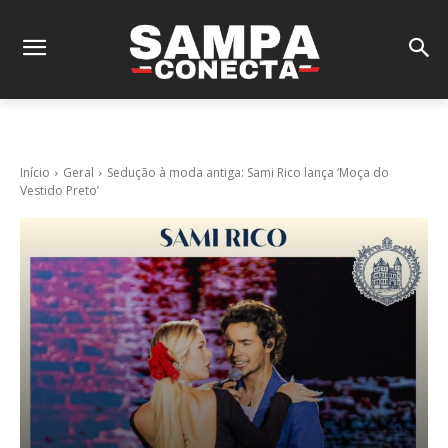
Início
Geral
Sedução à moda antiga: Sami Rico lança ‘Moça do
Vestido Preto’