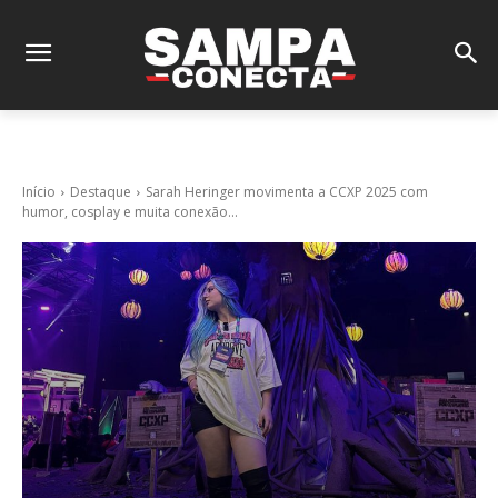
Início
Destaque
Sarah Heringer movimenta a CCXP 2025 com
humor, cosplay e muita conexão...