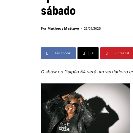
sábado
-
Por
Matheus Mattuvo
29/09/2025
Facebook
X
Pinterest
O show no Galpão 54 será um verdadeiro es