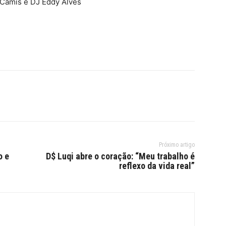
 Camis e DJ Eddy Alves
Próximo artigo
o e
D$ Luqi abre o coração: “Meu trabalho é
reflexo da vida real”