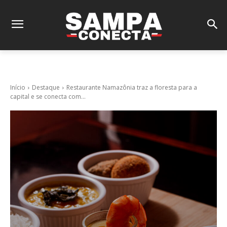
Início
Destaque
Restaurante Namazônia traz a floresta para a
capital e se conecta com...