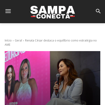
Início
Geral
Renata César destaca o equilíbrio como estratégia no
AME