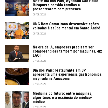
Neste Dia dos Pais, Wyndham São Paulo
Ibirapuera convida famílias a
presentearem com presença
08/08/2026
ONG Bom Samaritano desenvolve ações
voltadas à saúde mental em Santo André
08/08/2026
Na era da IA, empresas precisam ser
compreendidas também por máquinas, diz
LAQI
07/08/2026
Dia dos Pais: restaurante em SP
apresenta uma experiência gastronômica
inspirada na Amazônia
07/08/2026
Medicina do futuro: entre máquinas,
algoritmos e a essência do médico-
médico
07/08/2026