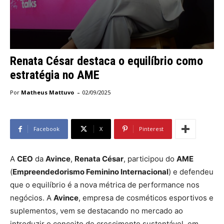
Renata César destaca o equilíbrio como
estratégia no AME
-
Por
Matheus Mattuvo
02/09/2025
Facebook
X
Pinterest
A
CEO
da
Avince
,
Renata César
, participou do
AME
(
Empreendedorismo Feminino Internacional
) e defendeu
que o equilíbrio é a nova métrica de performance nos
negócios. A
Avince
, empresa de cosméticos esportivos e
suplementos, vem se destacando no mercado ao
introduzir o conceito de crescimento sustentável, em