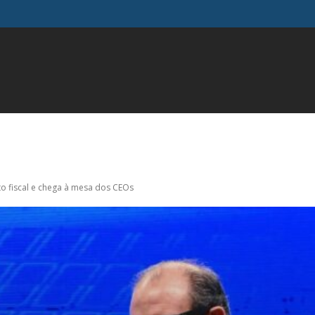
FAMOSOS
GERAL
INFLUENCIADORES
MODA
M
o fiscal e chega à mesa dos CEOs