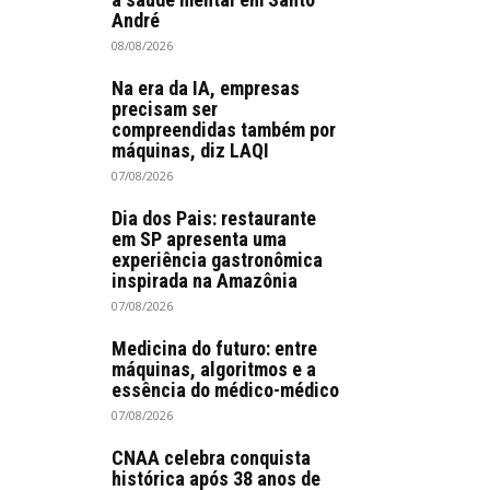
André
08/08/2026
Na era da IA, empresas
precisam ser
compreendidas também por
máquinas, diz LAQI
07/08/2026
Dia dos Pais: restaurante
em SP apresenta uma
experiência gastronômica
inspirada na Amazônia
07/08/2026
Medicina do futuro: entre
máquinas, algoritmos e a
essência do médico-médico
07/08/2026
CNAA celebra conquista
histórica após 38 anos de