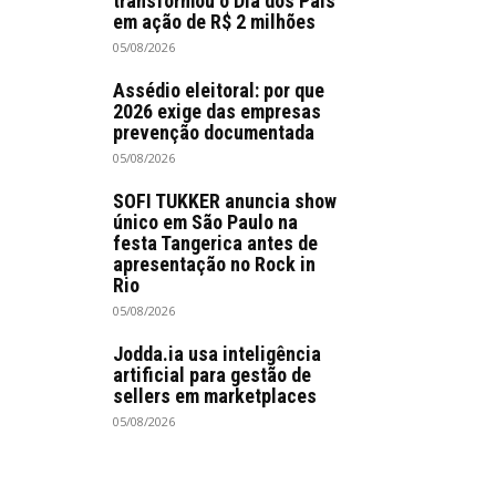
transformou o Dia dos Pais
em ação de R$ 2 milhões
05/08/2026
Assédio eleitoral: por que
2026 exige das empresas
prevenção documentada
05/08/2026
SOFI TUKKER anuncia show
único em São Paulo na
festa Tangerica antes de
apresentação no Rock in
Rio
05/08/2026
Jodda.ia usa inteligência
artificial para gestão de
sellers em marketplaces
05/08/2026