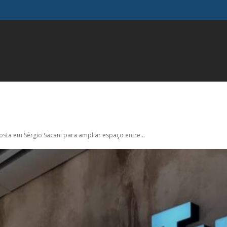
FAMOSOS
GERAL
INFLUENCIADORES
MODA
M
sta em Sérgio Sacani para ampliar espaço entre...