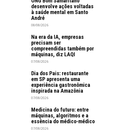
ONG Bom Samaritano
desenvolve ações voltadas
à saúde mental em Santo
André
08/08/2026
Na era da IA, empresas
precisam ser
compreendidas também por
máquinas, diz LAQI
07/08/2026
Dia dos Pais: restaurante
em SP apresenta uma
experiência gastronômica
inspirada na Amazônia
07/08/2026
Medicina do futuro: entre
máquinas, algoritmos e a
essência do médico-médico
07/08/2026