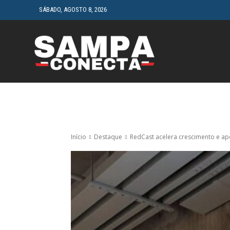
SÁBADO, AGOSTO 8, 2026
HOME
CINEMA
Início
Destaque
RedCast acelera crescimento e apo