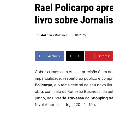
Rael Policarpo apr
livro sobre Jornali
-
Por
Matheus Mattuvo
13/06/2025
Facebook
X
Pinterest
Cobrir crimes com ética e precisão é um des
imparcialidade, respeito ao público e com
Policarpo
, e o tema central de seu novo livr
obra, com selo da Reflexão Business, da pu
junho, na
Livraria Travessa
do
Shopping da
Nível Américas − loja 220), às 19h.