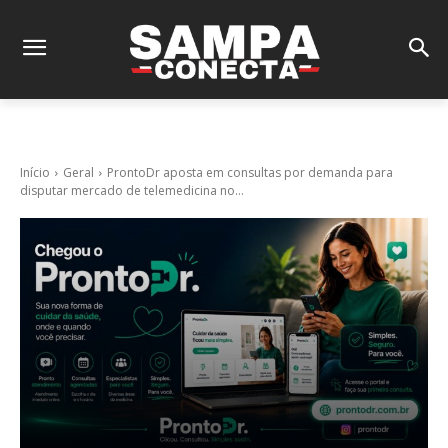
Início
Geral
ProntoDr aposta em consultas por demanda para
disputar mercado de telemedicina no...