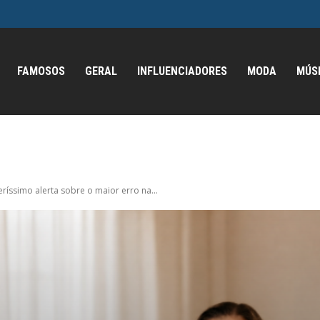
FAMOSOS
GERAL
INFLUENCIADORES
MODA
MÚS
eríssimo alerta sobre o maior erro na...