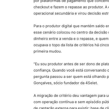
por plataformas de pagamento que concentr
checkout e fazem o repasse ao produtor. A 
operacional secundária e virou decisão estru
Para o produtor digital que mantém saldo 
esse cenário colocou no centro da decisão 
dinheiro entre a venda e o repasse, e quem 
ocupava o topo da lista de critérios há cinc
primeira mudou.
“Eu sou produtor antes de ser dono de plat
confiança. Quando você está conversando c
pergunta passou a ser quem está olhando por
Gonçalves, sócio fundador da 4Selet.
A migração de critério deu vantagem para um 
com operação contínua e sem episódio públ
de captação externa para existir; base de 