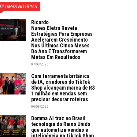
ÚLTIMAS NOTÍCIAS
Ricardo
Nunes Eletro Revela
Estratégias Para Empresas
Acelerarem Crescimento
Nos Últimos Cinco Meses
Do Ano E Transformarem
Metas Em Resultados
07/08/2026
Com ferramenta britânica
de IA, criadores do TikTok
Shop alcançam marca de R$
1 milhão em vendas sem
precisar decorar roteiros
06/08/2026
Domma AI traz ao Brasil
tecnologia do Reino Unido
que automatiza vendas e
inteligência no TikTok Shop