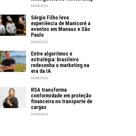
06/08/2026
Sérgio Filho leva
experiência de Manicoré a
eventos em Manaus e São
Paulo
06/08/2026
Entre algoritmos e
estratégia: brasileiro
redesenha o marketing na
era da IA
06/08/2026
RSA transforma
conformidade em proteção
financeira no transporte de
cargas
06/08/2026