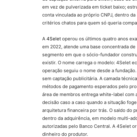
em vez de pulverizada em ticket baixo; estr
conta vinculada ao próprio CNPJ, dentro da
critérios chatos para quem só queria compa
A
4Selet
operou os últimos quatro anos ex
em 2022, atende uma base concentrada de p
segmento em que o sócio-fundador constru
existir. O nome carrega o modelo: 4Selet eco
operação seguiu o nome desde a fundação. 
sem captação publicitária. A camada técni
métodos de pagamento esperados pelo produt
área de membros entrega white-label com a
decisão caso a caso quando a situação foge 
arquitetura financeira por trás. O saldo do
dentro da adquirência, em modelo multi-adq
autorizadas pelo Banco Central. A 4Selet 
dinheiro do produtor.