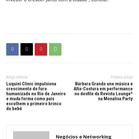
Artigo anterior
Próximo artigo
Luquini Clinic impulsiona
Bárbara Grando une música e
crescimento do furo
Alta-Costura em performance
humanizado no Rio de Janeiro
no desfile da Revista Lounge*
e muda forma como pais
na Monalisa Party
escolhem o primeiro brinco
do bebê
Negócios e Networking