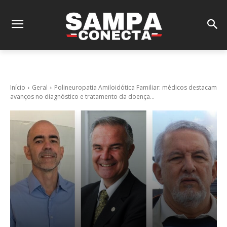
Início
Geral
Polineuropatia Amiloidótica Familiar: médicos destacam
avanços no diagnóstico e tratamento da doença...