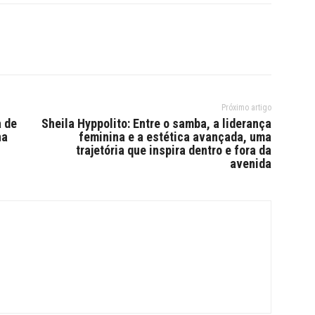
Próximo artigo
a de
Sheila Hyppolito: Entre o samba, a liderança
na
feminina e a estética avançada, uma
trajetória que inspira dentro e fora da
avenida