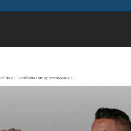
FAMOSOS
GERAL
INFLUENCIADORES
MODA
M
rsário da Brasilândia com apresentação de...