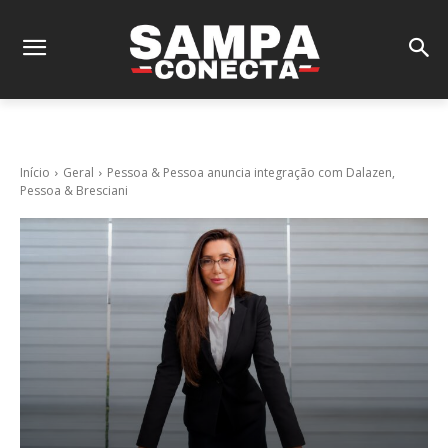
Início
Geral
Pessoa & Pessoa anuncia integração com Dalazen,
Pessoa & Bresciani