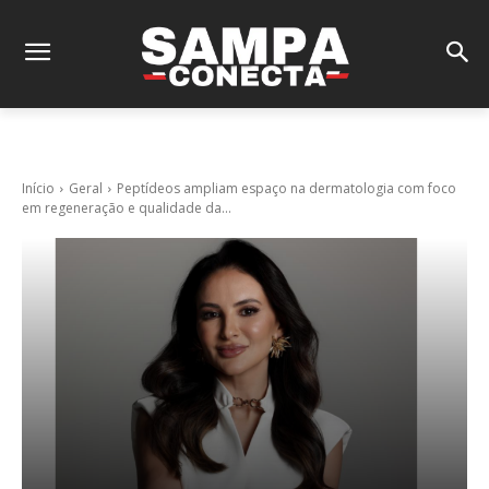
Início
Geral
Peptídeos ampliam espaço na dermatologia com foco
em regeneração e qualidade da...