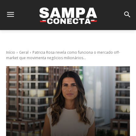
Início
Geral
Patricia Rosa revela como funciona o mercado off-
market que movimenta negócios milionários...