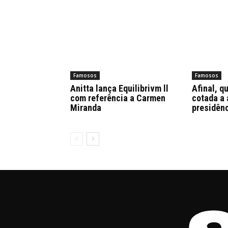
Famosos
Famosos
Anitta lança Equilibrivm ll
Afinal, q
com referência a Carmen
cotada a 
Miranda
presidênc