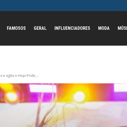
FAMOSOS
GERAL
INFLUENCIADORES
MODA
MÚS
s e agita o Hopi Pride;...