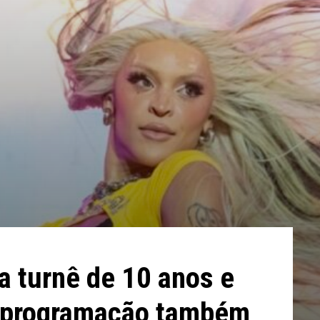
ia turnê de 10 anos e
e; programação também