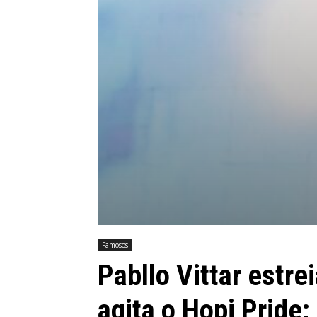
Famosos
Pabllo Vittar estre
agita o Hopi Prid