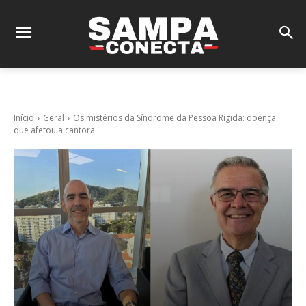
Início
Geral
Os mistérios da Síndrome da Pessoa Rígida: doença
que afetou a cantora...