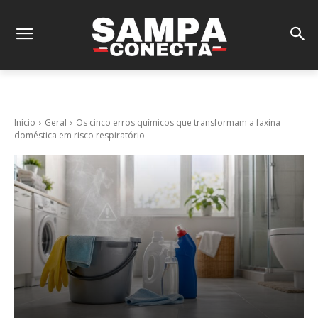
Início
Geral
Os cinco erros químicos que transformam a faxina
doméstica em risco respiratório