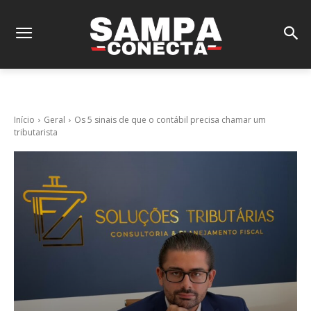
Início
Geral
Os 5 sinais de que o contábil precisa chamar um
tributarista