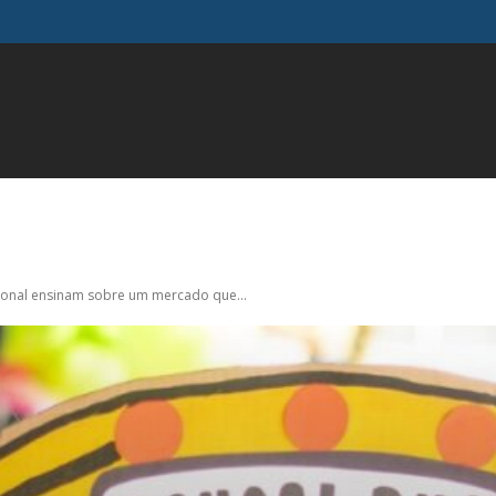
FAMOSOS
GERAL
INFLUENCIADORES
MODA
M
ional ensinam sobre um mercado que...