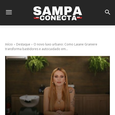
Início
Destaque
O novo luxo urbano: Como Laiane Graniere
transforma bastidores e autocuidado em...