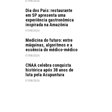
07/08/2026
Dia dos Pais: restaurante
em SP apresenta uma
experiência gastronômica
inspirada na Amazônia
07/08/2026
Medicina do futuro: entre
máquinas, algoritmos e a
essência do médico-médico
07/08/2026
CNAA celebra conquista
histórica após 38 anos de
luta pela Acupuntura
07/08/2026