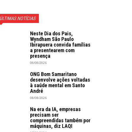
ÚLTIMAS NOTÍCIAS
Neste Dia dos Pais,
Wyndham São Paulo
Ibirapuera convida famílias
a presentearem com
presença
08/08/2026
ONG Bom Samaritano
desenvolve ações voltadas
à saúde mental em Santo
André
08/08/2026
Na era da IA, empresas
precisam ser
compreendidas também por
máquinas, diz LAQI