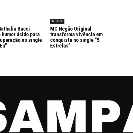
Música
athalia Bacci
MC Negão Original
o humor ácido para
transforma vivência em
superação no single
conquista no single “5
 Eu”
Estrelas”