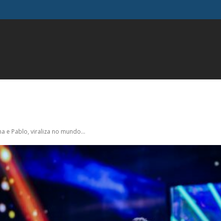
FAMOSOS
GERAL
INFLUENCIADORES
MODA
M
a e Pablo, viraliza no mundo...