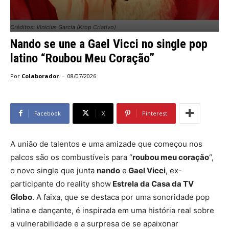
Créditos: Vinicius Garcia (Krop Criativo)
Nando se une a Gael Vicci no single pop
latino “Roubou Meu Coração”
-
Por
Colaborador
08/07/2026
Facebook
X
Pinterest
A união de talentos e uma amizade que começou nos
palcos são os combustíveis para “
roubou meu coração
“,
o novo single que junta
nando
e
Gael Vicci
, ex-
participante do reality show
Estrela da Casa da TV
Globo
. A faixa, que se destaca por uma sonoridade pop
latina e dançante, é inspirada em uma história real sobre
a vulnerabilidade e a surpresa de se apaixonar