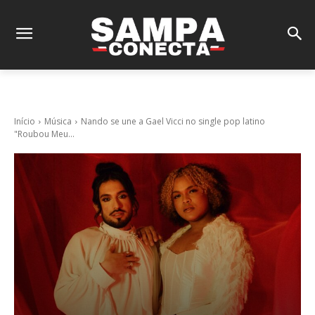
Início
Música
Nando se une a Gael Vicci no single pop latino
"Roubou Meu...