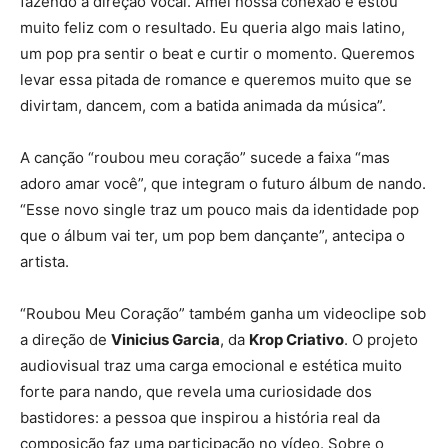
fazendo a direção vocal. Amei nossa conexão e estou
muito feliz com o resultado. Eu queria algo mais latino,
um pop pra sentir o beat e curtir o momento. Queremos
levar essa pitada de romance e queremos muito que se
divirtam, dancem, com a batida animada da música”.
A canção “roubou meu coração” sucede a faixa “mas
adoro amar você”, que integram o futuro álbum de nando.
“Esse novo single traz um pouco mais da identidade pop
que o álbum vai ter, um pop bem dançante”, antecipa o
artista.
“Roubou Meu Coração” também ganha um videoclipe sob
a direção de
Vinicius Garcia
, da
Krop Criativo
. O projeto
audiovisual traz uma carga emocional e estética muito
forte para nando, que revela uma curiosidade dos
bastidores: a pessoa que inspirou a história real da
composição faz uma participação no vídeo. Sobre o