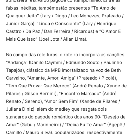
atmosfera festiva do pagode contemporâneo. Entre as
faixas inéditas, tambémestão presentes “Te Amo de
Qualquer Jeito” (Lary / Diggo / Leo Menezes, Prateado /
Junior Garça), “Linda e Consciente” (Lary / Henrique
Casttro / Da Paz / Dan Ferreira / Ricardus) e “O Amor É
Mais Que Isso” (Joel Jota / Allan Lima).
No campo das releituras, o roteiro incorpora as canções
“Andança” (Danilo Caymmi / Edmundo Souto / Paulinho
Tapajós), clássico da MPB imortalizado na voz de Beth
Carvalho, “Amante, Amor, Amiga” (Prateado / Picolé),
“Tem Que Provar Que Merece” (André Renato / Xande de
Pilares / Gilson Bernini), “Encontro Marcado” (André
Renato / Sereno), “Amor Sem Fim” (Xande de Pilares /
Juliana Diniz), além do medley que resgata dois
standards do pagode romântico dos anos 90: “Desejo de
Amar” (Gabu / Marinheiro) / “Deixa Eu Te Amar” (Agepê /
Camillo / Mauro Silva), popularizados, respectivamente,