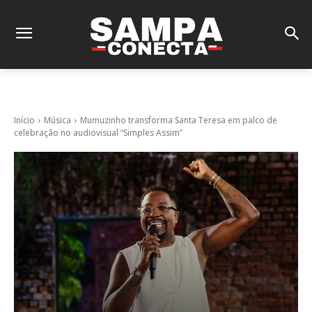
Início
Música
Mumuzinho transforma Santa Teresa em palco de
celebração no audiovisual “Simples Assim”