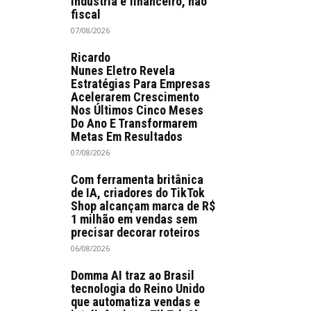
indústria é financeiro, não
fiscal
07/08/2026
Ricardo
Nunes Eletro Revela
Estratégias Para Empresas
Acelerarem Crescimento
Nos Últimos Cinco Meses
Do Ano E Transformarem
Metas Em Resultados
07/08/2026
Com ferramenta britânica
de IA, criadores do TikTok
Shop alcançam marca de R$
1 milhão em vendas sem
precisar decorar roteiros
06/08/2026
Domma AI traz ao Brasil
tecnologia do Reino Unido
que automatiza vendas e