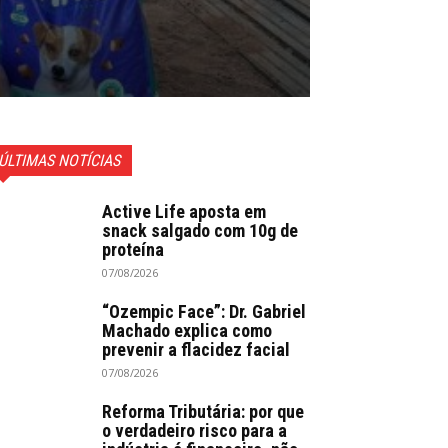
ÚLTIMAS NOTÍCIAS
Active Life aposta em
snack salgado com 10g de
proteína
07/08/2026
“Ozempic Face”: Dr. Gabriel
Machado explica como
prevenir a flacidez facial
07/08/2026
Reforma Tributária: por que
o verdadeiro risco para a