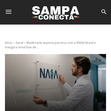
Início
Geral
MedOracle anuncia parceria com a IFMSA Brazil e
inaugura nova fase de...