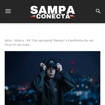
Início
Música
MC Tuto apresenta “Renasci” e transforma dor em
força em seu mais...