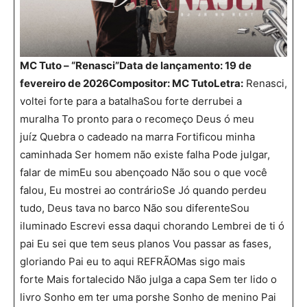
MC Tuto – “Renasci”
Data de lançamento: 19 de
fevereiro de 2026
Compositor: MC Tuto
Letra:
Renasci,
voltei forte para a batalhaSou forte derrubei a
muralha To pronto para o recomeço Deus ó meu
juíz Quebra o cadeado na marra Fortificou minha
caminhada Ser homem não existe falha Pode julgar,
falar de mimEu sou abençoado Não sou o que você
falou, Eu mostrei ao contrárioSe Jó quando perdeu
tudo, Deus tava no barco Não sou diferenteSou
iluminado Escrevi essa daqui chorando Lembrei de ti ó
pai Eu sei que tem seus planos Vou passar as fases,
gloriando Pai eu to aqui REFRÃOMas sigo mais
forte Mais fortalecido Não julga a capa Sem ter lido o
livro Sonho em ter uma porshe Sonho de menino Pai